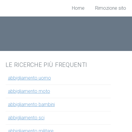
Home
Rimozione sito
LE RICERCHE PIÙ FREQUENTI
abbigliamento uomo
abbigliamento moto
abbigliamento bambini
abbigliamento sci
abbigliamento militare