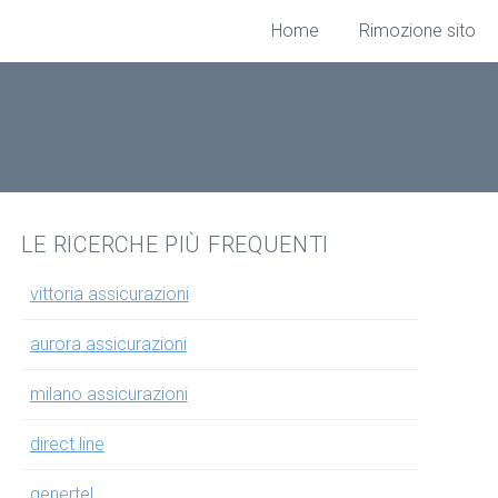
Home
Rimozione sito
LE RICERCHE PIÙ FREQUENTI
vittoria assicurazioni
aurora assicurazioni
milano assicurazioni
direct line
genertel