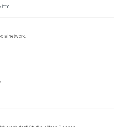
.html
ocial network.
k.