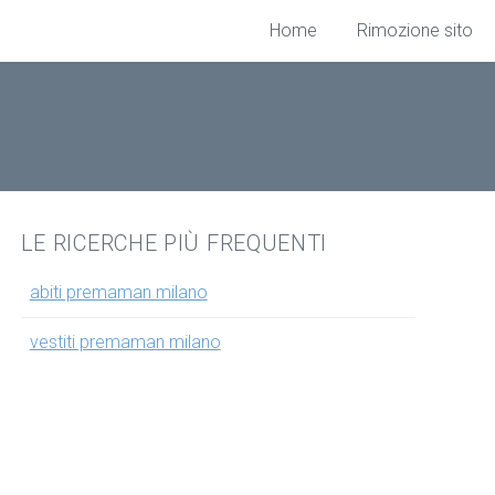
Home
Rimozione sito
LE RICERCHE PIÙ FREQUENTI
abiti premaman milano
vestiti premaman milano