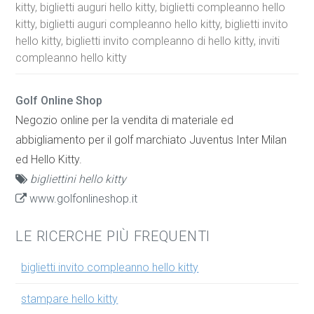
kitty, biglietti auguri hello kitty, biglietti compleanno hello
kitty, biglietti auguri compleanno hello kitty, biglietti invito
hello kitty, biglietti invito compleanno di hello kitty, inviti
compleanno hello kitty
Golf Online Shop
Negozio online per la vendita di materiale ed
abbigliamento per il golf marchiato Juventus Inter Milan
ed Hello Kitty.
bigliettini hello kitty
www.golfonlineshop.it
LE RICERCHE PIÙ FREQUENTI
biglietti invito compleanno hello kitty
stampare hello kitty