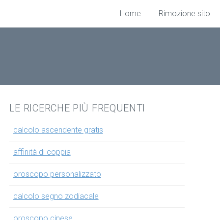
Home
Rimozione sito
LE RICERCHE PIÙ FREQUENTI
calcolo ascendente gratis
affinità di coppia
oroscopo personalizzato
calcolo segno zodiacale
oroscopo cinese