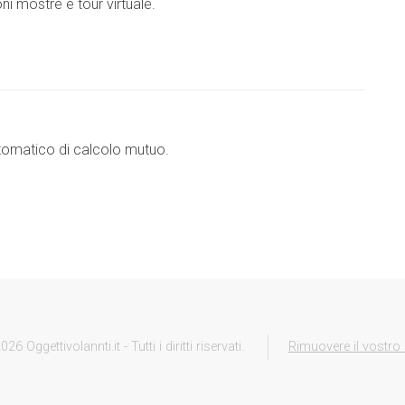
 mostre e tour virtuale.
utomatico di calcolo mutuo.
026 Oggettivolannti.it - Tutti i diritti riservati.
Rimuovere il vostro 