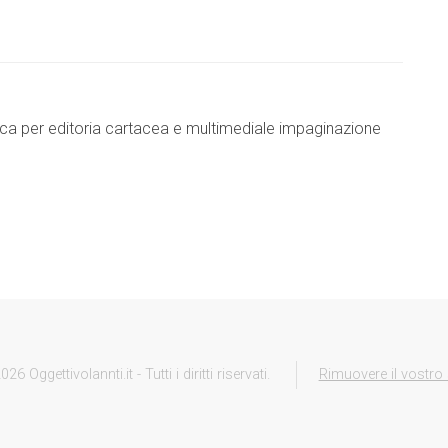
fica per editoria cartacea e multimediale impaginazione
026 Oggettivolannti.it - Tutti i diritti riservati.
Rimuovere il vostro 