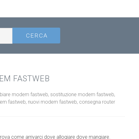
DEM FASTWEB
mbiare modem fastweb, sostituzione modem fastweb,
odem fastweb, nuovi modem fastweb, consegna router
si trova come arrivarci dove allogiare dove mangiare.