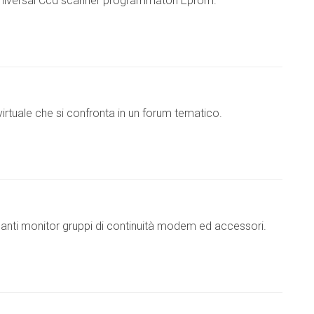
Universal Ccd scanner programmatori Eprom.
rtuale che si confronta in un forum tematico.
panti monitor gruppi di continuità modem ed accessori.