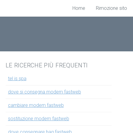
Home
Rimozione sito
LE RICERCHE PIÙ FREQUENTI
tel is spa
dove si consegna modem fastweb
cambiare modem fastweb
sostituzione modem fastweb
dove consegnare hag fastweb