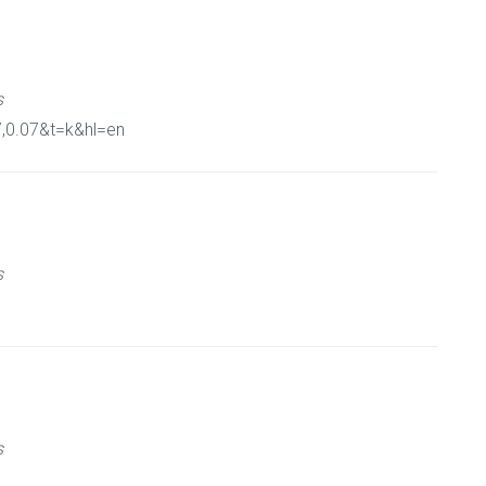
s
,0.07&t=k&hl=en
s
s