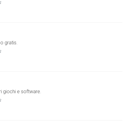
s
o gratis.
s
ri giochi e software.
s