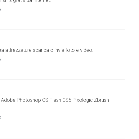
di sms gratis da Internet.
s
 attrezzature scarica o invia foto e video.
s
ya Adobe Photoshop CS Flash CS5 Pixologic Zbrush
s