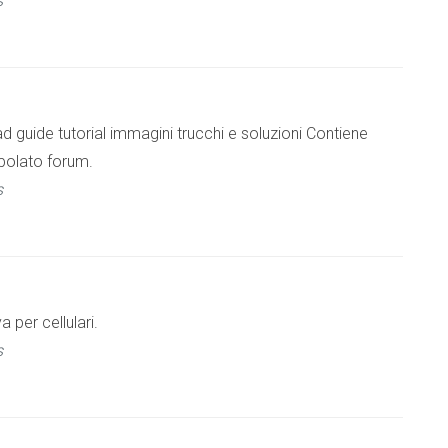
s
d guide tutorial immagini trucchi e soluzioni Contiene
polato forum.
s
a per cellulari.
s