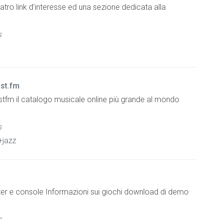
tro link d'interesse ed una sezione dedicata alla
s
ast.fm
stfm il catalogo musicale online più grande al mondo
s
+jazz
ter e console Informazioni sui giochi download di demo