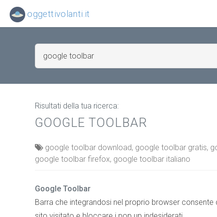
oggettivolanti.it
Risultati della tua ricerca:
GOOGLE TOOLBAR
google toolbar download, google toolbar gratis, g
google toolbar firefox, google toolbar italiano
Google Toolbar
Barra che integrandosi nel proprio browser consente d
sito visitato e bloccare i pop up indesiderati.