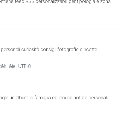
ntiene feed RSS personalizzabili per tipologia e zona.
rsonali curiosità consigli fotografie e ricette.
it&lr=&ie=UTF-8
e un album di famiglia ed alcune notizie personali.