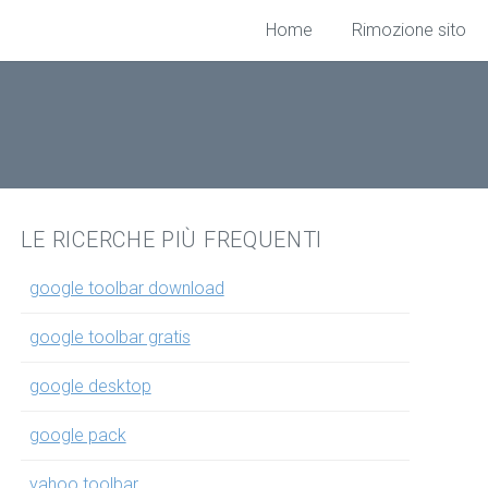
Home
Rimozione sito
LE RICERCHE PIÙ FREQUENTI
google toolbar download
google toolbar gratis
google desktop
google pack
yahoo toolbar