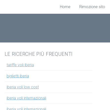
Home
Rimozione sito
LE RICERCHE PIÙ FREQUENTI
tariffe voli iberia
biglietti iberia
iberia voli low cost
iberia voli internazionali
iberia voli internazionali