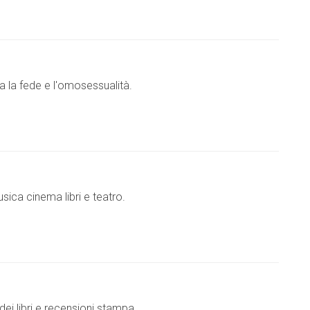
ra la fede e l'omosessualità.
sica cinema libri e teatro.
ei libri e recensioni stampa.