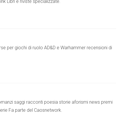
k Libri e riviste specializzate.
orse per giochi di ruolo AD&D e Warhammer recensioni di
io romanzi saggi racconti poesia storie aforismi news premi
 librerie Fa parte del Caosnetwork.