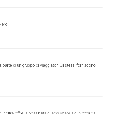
 Nero.
 da parte di un gruppo di viaggiatori Gli stessi forniscono
 Inoltre offre la possibilità di acquistare alcuni titoli dai