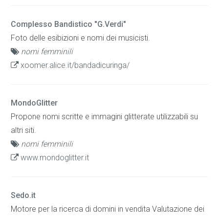
Complesso Bandistico "G.Verdi"
Foto delle esibizioni e nomi dei musicisti.
nomi femminili
xoomer.alice.it/bandadicuringa/
MondoGlitter
Propone nomi scritte e immagini glitterate utilizzabili su
altri siti.
nomi femminili
www.mondoglitter.it
Sedo.it
Motore per la ricerca di domini in vendita Valutazione dei