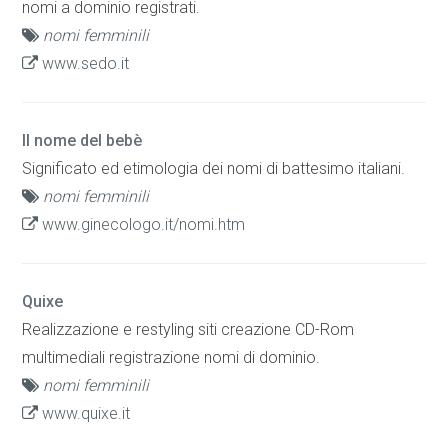
nomi a dominio registrati.
nomi femminili
www.sedo.it
Il nome del bebè
Significato ed etimologia dei nomi di battesimo italiani.
nomi femminili
www.ginecologo.it/nomi.htm
Quixe
Realizzazione e restyling siti creazione CD-Rom
multimediali registrazione nomi di dominio.
nomi femminili
www.quixe.it