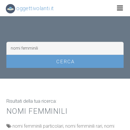
oggettivolanti.it
Risultati della tua ricerca:
NOMI FEMMINILI
nomi femminili particolari, nomi femminili rari, nomi