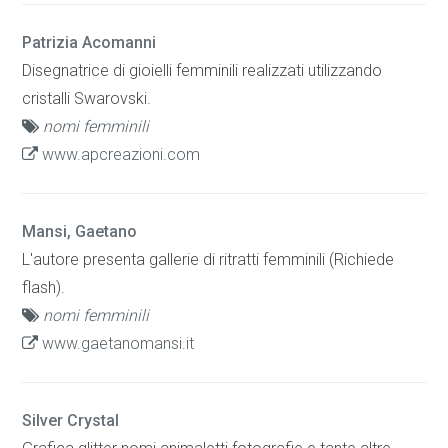
Patrizia Acomanni
Disegnatrice di gioielli femminili realizzati utilizzando
cristalli Swarovski.
nomi femminili
www.apcreazioni.com
Mansi, Gaetano
L'autore presenta gallerie di ritratti femminili (Richiede
flash).
nomi femminili
www.gaetanomansi.it
Silver Crystal