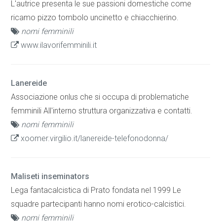
L'autrice presenta le sue passioni domestiche come
ricamo pizzo tombolo uncinetto e chiacchierino.
nomi femminili
www.ilavorifemminili.it
Lanereide
Associazione onlus che si occupa di problematiche
femminili All'interno struttura organizzativa e contatti.
nomi femminili
xoomer.virgilio.it/lanereide-telefonodonna/
Maliseti inseminators
Lega fantacalcistica di Prato fondata nel 1999 Le
squadre partecipanti hanno nomi erotico-calcistici.
nomi femminili