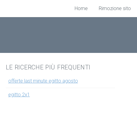
Home
Rimozione sito
LE RICERCHE PIÙ FREQUENTI
offerte last minute egitto agosto
egitto 2x1