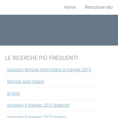
Home
Rimozione sito
LE RICERCHE PIÙ FREQUENTI
sciopero ferrovie nord milano 6 maggio 2015
ferrovie nord milano
le nord
sciopero 6 maggio 2015 trasporti
sciopero 6 maggio 2015 milano